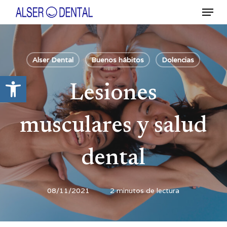
Ir
Menú
al
contenido
Close
principal
Menu
Alser Dental
Buenos hábitos
Dolencias
Abrir barra de herramientas
Lesiones
musculares y salud
dental
08/11/2021
2 minutos de lectura