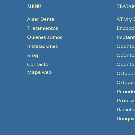
MENÚ
TRATAM
Alser Dental
ATM y 
Tratamientos
Endodo
Quiénes somos
Implant
Instalaciones
Odontol
Blog
Odontol
Contacto
Odontop
Mapa web
Ortodo
Ortope
Periodo
Prótesi
Radiolo
Ronquid