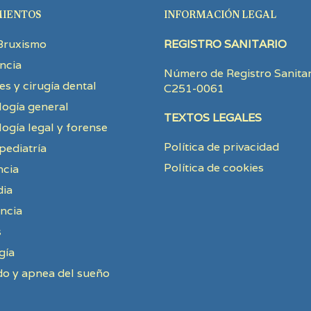
IENTOS
INFORMACIÓN LEGAL
Bruxismo
REGISTRO SANITARIO
ncia
Número de Registro Sanitar
es y cirugía dental
C251-0061
ogía general
TEXTOS LEGALES
ogía legal y forense
Política de privacidad
ediatría
Política de cookies
ncia
dia
ncia
s
gía
o y apnea del sueño