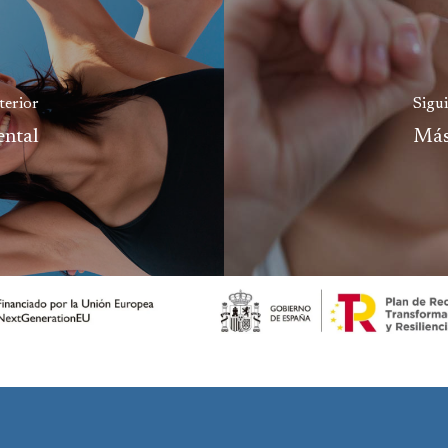
terior
Sigu
ental
Más