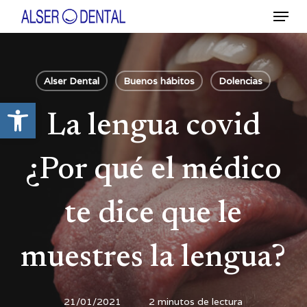
Ir
Menú
al
contenido
Close
principal
Menu
Alser Dental
Buenos hábitos
Dolencias
Abrir barra de herramientas
La lengua covid
¿Por qué el médico
te dice que le
muestres la lengua?
21/01/2021
2 minutos de lectura