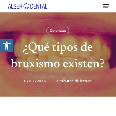
Ir
Menú
al
contenido
Close
principal
Menu
Dolencias
Abrir barra de herramientas
¿Qué tipos de
bruxismo existen?
07/01/2015
3 minutos de lectura