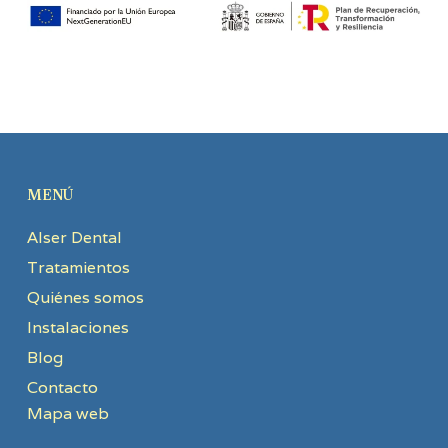
MENÚ
Alser Dental
Tratamientos
Quiénes somos
Instalaciones
Blog
Contacto
Mapa web