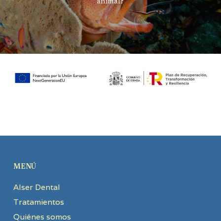
animal?
MENÚ
Alser Dental
Tratamientos
Quiénes somos