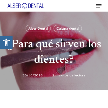
Ir
Menú
al
contenido
Close
principal
Menu
Alser Dental
Cultura dental
Abrir barra de herramientas
¿Para qué sirven los
dientes?
30/10/2016
2 minutos de lectura