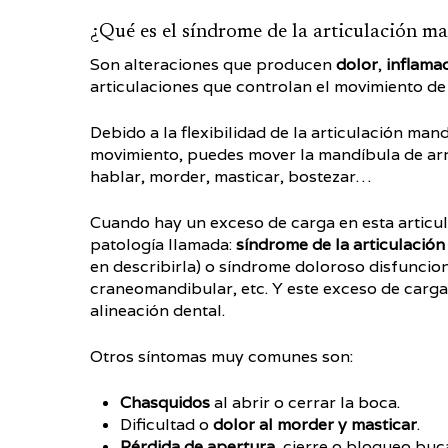
¿Qué es el síndrome de la articulación m
Son alteraciones que producen
dolor
,
inflama
articulaciones que controlan el movimiento de
Debido a la flexibilidad de la articulación ma
movimiento, puedes mover la mandíbula de arr
hablar, morder, masticar, bostezar…
Cuando hay un exceso de carga en esta articu
patología llamada:
síndrome de la articulació
en describirla) o síndrome doloroso disfuncio
craneomandibular, etc. Y este exceso de carga
alineación dental.
Otros síntomas muy comunes son:
Chasquidos
al abrir o cerrar la boca.
Dificultad o
dolor al morder y masticar
.
Pérdida de apertura
, cierre o bloqueo buca