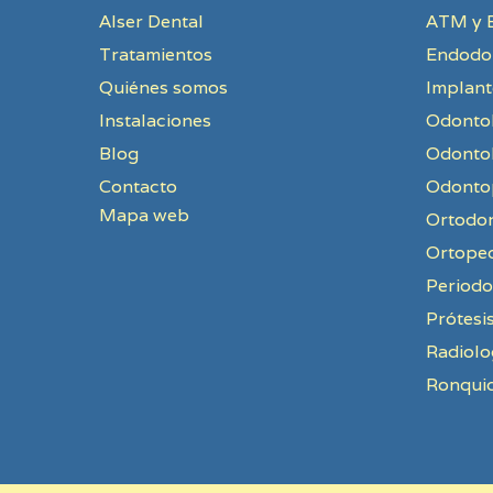
Alser Dental
ATM y 
Tratamientos
Endodo
Quiénes somos
Implant
Instalaciones
Odontol
Blog
Odontol
Contacto
Odontop
Mapa web
Ortodo
Ortope
Periodo
Prótesi
Radiolo
Ronquid