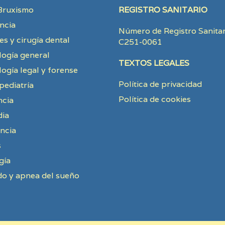
Bruxismo
REGISTRO SANITARIO
ncia
Número de Registro Sanitar
es y cirugía dental
C251-0061
ogía general
TEXTOS LEGALES
ogía legal y forense
Política de privacidad
ediatría
Política de cookies
ncia
dia
ncia
s
gía
o y apnea del sueño