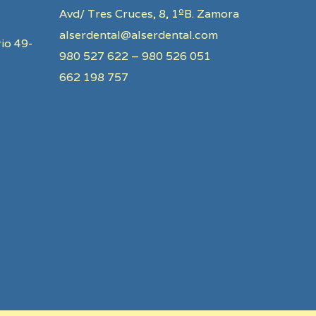
Avd/ Tres Cruces, 8, 1ºB. Zamora
alserdental@alserdental.com
io 49-
980 527 622 – 980 526 051
662 198 757