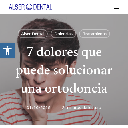
Ir
Menú
al
contenido
Close
principal
Menu
Alser Dental
Dolencias
Tratamiento
Abrir barra de herramientas
7 dolores que
puede solucionar
una ortodoncia
01/10/2018
2 minutos de lectura