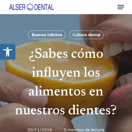
Ir
Menú
al
contenido
Close
principal
Menu
Buenos hábitos
Cultura dental
Abrir barra de herramientas
¿Sabes cómo
influyen los
alimentos en
nuestros dientes?
20/11/2016
5 minutos de lectura