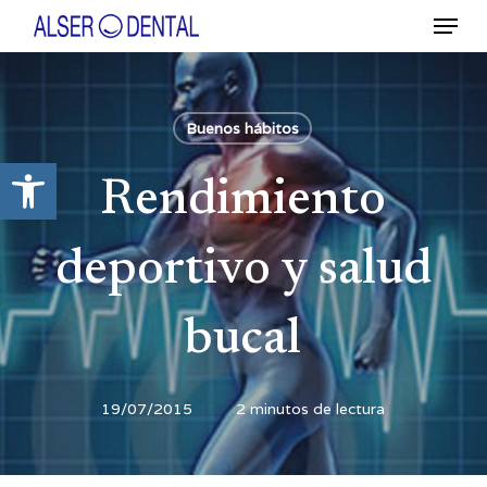
Ir
Menú
al
contenido
Close
principal
Menu
Buenos hábitos
Abrir barra de herramientas
Rendimiento
deportivo y salud
bucal
19/07/2015
2 minutos de lectura