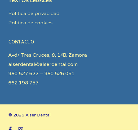
TEXTOS LEGALES
Política de privacidad
Política de cookies
CONTACTO
Avd/ Tres Cruces, 8, 1ºB. Zamora
alserdental@alserdental.com
980 527 622 – 980 526 051
662 198 757
© 2026 Alser Dental.
facebook
instagram