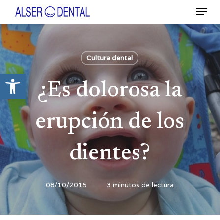
Ir
Menú
al
contenido
Close
principal
Menu
Cultura dental
Abrir barra de herramientas
¿Es dolorosa la
erupción de los
dientes?
08/10/2015
3 minutos de lectura