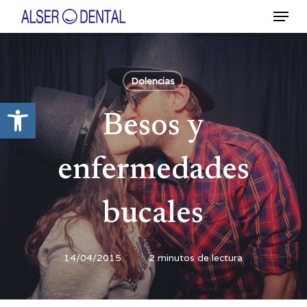
Ir
Menú
al
contenido
Close
principal
Menu
Dolencias
Abrir barra de herramientas
Besos y
enfermedades
bucales
14/04/2015
2 minutos de lectura