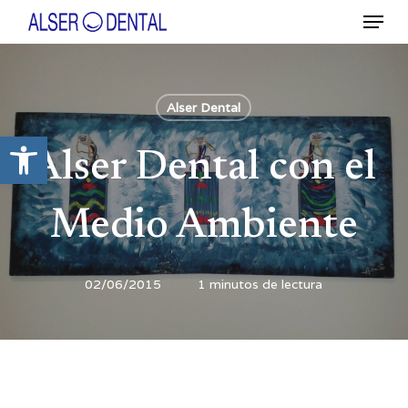
Ir
Menú
al
contenido
Close
principal
Menu
Alser Dental
Abrir barra de herramientas
Alser Dental con el
Medio Ambiente
02/06/2015
1 minutos de lectura