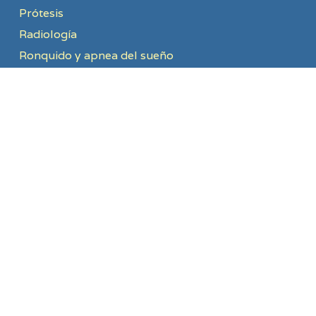
Prótesis
Radiología
Ronquido y apnea del sueño
INFORMACIÓN LEGAL
REGISTRO SANITARIO
Número de Registro Sanitario 49-C251-0061
TEXTOS LEGALES
Política de privacidad
Política de cookies
CONTACTO
Avd/ Tres Cruces, 8, 1ºB. Zamora