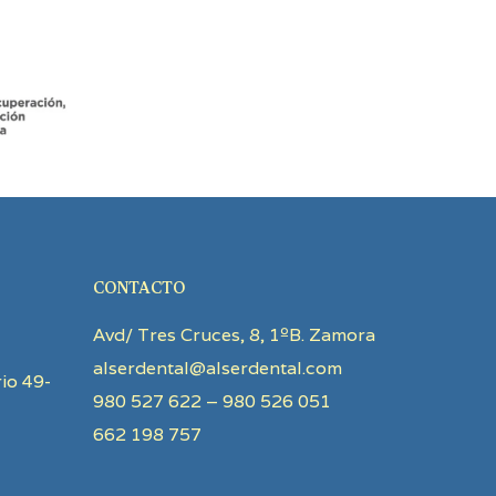
CONTACTO
Avd/ Tres Cruces, 8, 1ºB. Zamora
alserdental@alserdental.com
io 49-
980 527 622 – 980 526 051
662 198 757