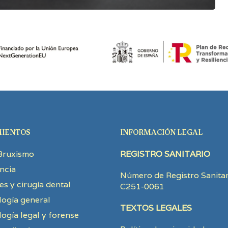
IENTOS
INFORMACIÓN LEGAL
Bruxismo
REGISTRO SANITARIO
ncia
Número de Registro Sanitar
es y cirugía dental
C251-0061
ogía general
TEXTOS LEGALES
ogía legal y forense