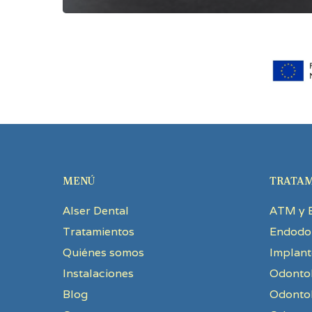
MENÚ
TRATAM
Alser Dental
ATM y 
Tratamientos
Endodo
Quiénes somos
Implant
Instalaciones
Odontol
Blog
Odontol