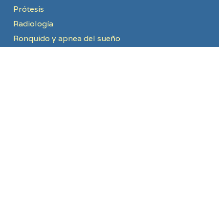
Prótesis
Radiología
Ronquido y apnea del sueño
INFORMACIÓN LEGAL
REGISTRO SANITARIO
Número de Registro Sanitario 49-C251-0061
TEXTOS LEGALES
Política de privacidad
Política de cookies
CONTACTO
Avd/ Tres Cruces, 8, 1ºB. Zamora